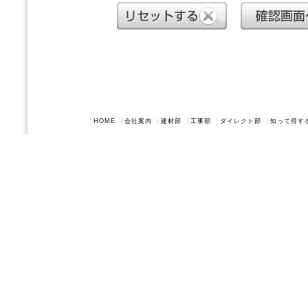
HOME
会社案内
建材部
工事部
ダイレクト部
知って得す
Copyright(c) 201