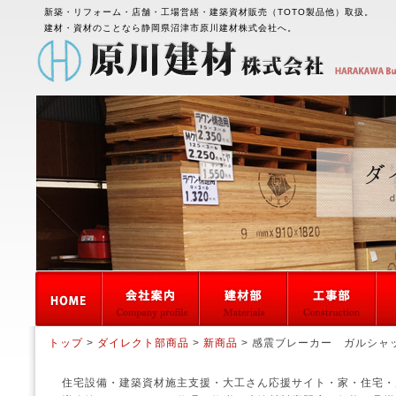
新築・リフォーム・店舗・工場営繕・建築資材販売（TOTO製品他）取扱。
建材・資材のことなら静岡県沼津市原川建材株式会社へ。
トップ
>
ダイレクト部商品
>
新商品
> 感震ブレーカー ガルシャ
住宅設備・建築資材施主支援・大工さん応援サイト・家・住宅・