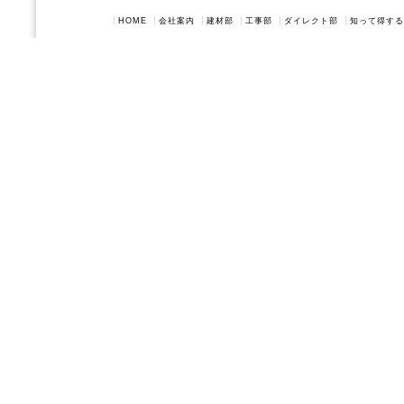
HOME
会社案内
建材部
工事部
ダイレクト部
知って得する
Copyright(c) 201