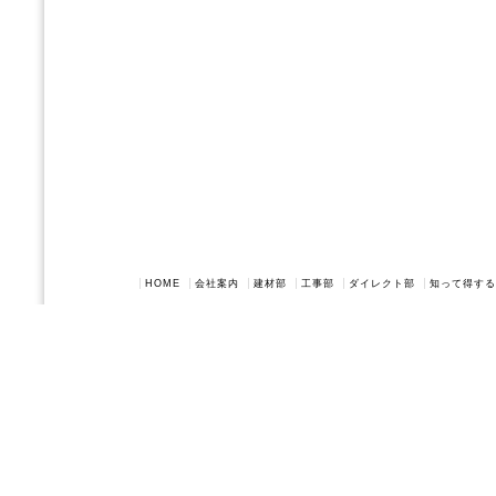
HOME
会社案内
建材部
工事部
ダイレクト部
知って得する
Copyright(c) 201