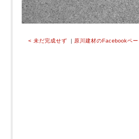
< 未だ完成せず
|
原川建材のFacebookペ